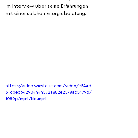
im Interview über seine Erfahrungen 
mit einer solchen Energieberatung:
https://video.wixstatic.com/video/e544d
3_cbeb542904444572a882e2578ac5479b/
1080p/mp4/file.mp4