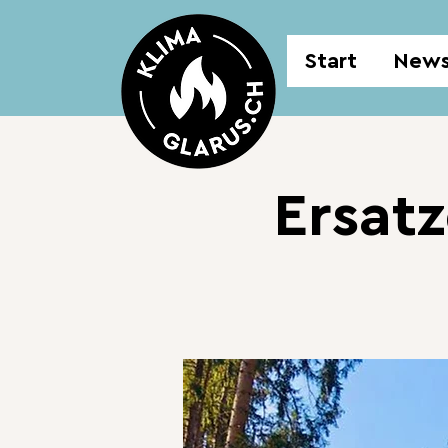
Start
New
Ersat