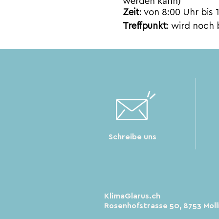
werden kann)
Zeit
: von 8:00 Uhr bis 
Treffpunkt
: wird noch
Schreibe uns
KlimaGlarus.ch
Rosenhofstrasse 50, 8753 Moll