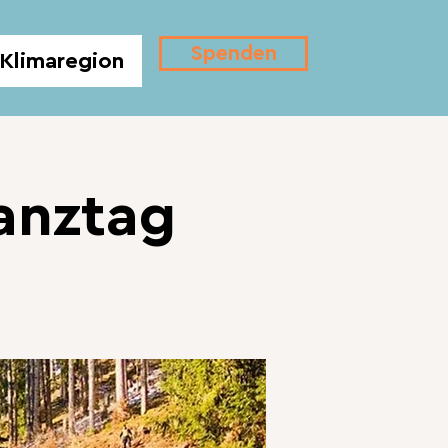
Spenden
Klimaregion
anztag