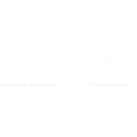
Newsletter abonnieren
Mitglied werden
info@klimaglarus.ch
Impressum
is
079 637 84 59
Datenschutzbestimmun
n