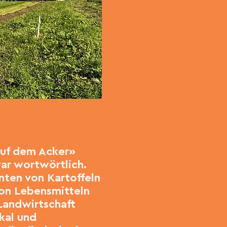
auf dem Acker»
ar wortwörtlich.
nten von Kartoffeln
von Lebensmitteln
 Landwirtschaft
okal und