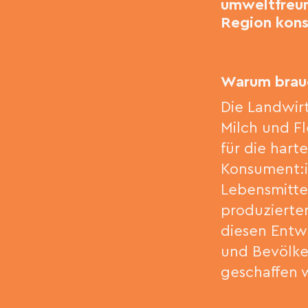
umweltfreund
Region kons
Warum brauc
Die Landwirt
Milch und Fl
für die hart
Konsument:i
Lebensmitte
produzierten
diesen Entw
und Bevölke
geschaffen 