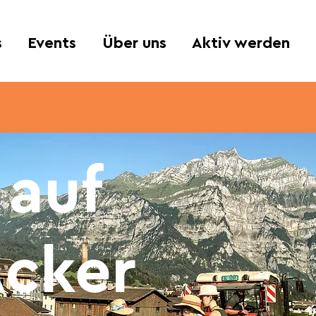
s
Events
Über uns
Aktiv werden
 auf
cker