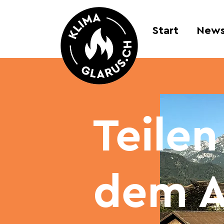
Start
New
Teilen
dem A