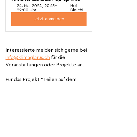
24. Mai 2024, 20:15–
Hof 
22:00 Uhr
Bleichi
Jetzt anmelden
Interessierte melden sich gerne bei 
info@klimaglarus.ch
 für die 
Veranstaltungen oder Projekte an.
Für das Projekt "Teilen auf dem 
Acker" gibt es eine 
WhatsApp-
Gruppe
, wo Freiwillige direkt 
beitreten können, um weitere 
Informationen zu erhalten.