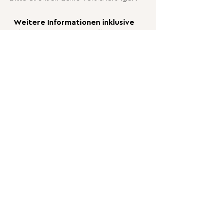
Weitere Informationen inklusive
einem Testament-Konfigurator
und einen Testament-Leitfaden
findest du auf
weiter-wirken.ch
Schreibe uns
Newsletter abonnieren