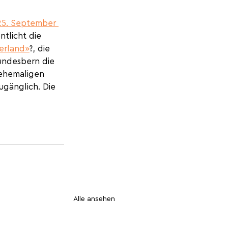
25. September 
tlicht die 
nerland
»
?, die 
undesbern die 
ehemaligen 
ugänglich. Die 
Alle ansehen