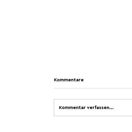
Kommentare
Kommentar verfassen...
Wenn 35 Grad zur
Normalität werden: GEAK-