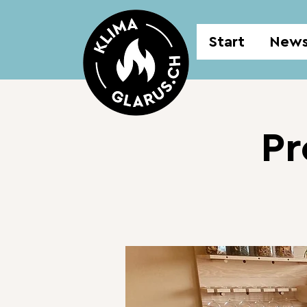
Start
New
Pr