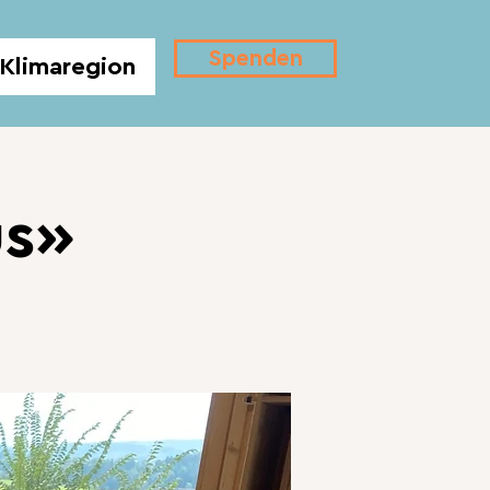
Spenden
Klimaregion
us»