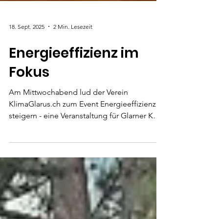
18. Sept. 2025
2 Min. Lesezeit
Energieeffizienz im
Fokus
Am Mittwochabend lud der Verein
KlimaGlarus.ch zum Event Energieeffizienz
steigern - eine Veranstaltung für Glarner KMU
und Private ins Gemeindehaus in Ennenda
ein. Rund um die Themen Energieberatung,
Fahrzeugflotten und Solarstrom erhielten
Unternehmen wie auch Privatpersonen
wertvolle Informationen.