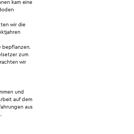
nnen kam eine 
 Boden 
ten wir die 
ektjahren 
u bepflanzen. 
elsetzer zum 
brachten wir 
sammen und 
rbeit auf dem 
rfahrungen aus 
.