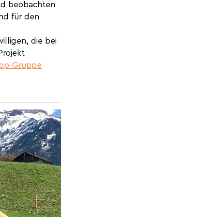
nd beobachten 
nd für den 
lligen, die bei 
rojekt 
pp-Gruppe