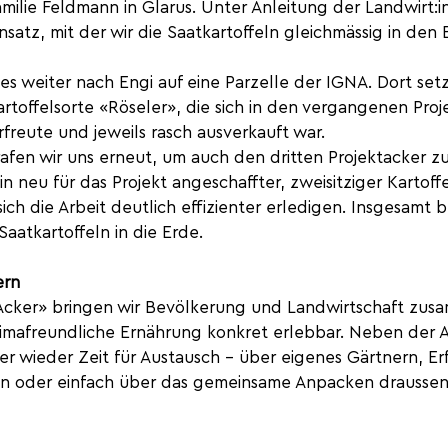
milie Feldmann in Glarus. Unter Anleitung der Landwirt:i
satz, mit der wir die Saatkartoffeln gleichmässig in den
s weiter nach Engi auf eine Parzelle der IGNA. Dort setz
artoffelsorte «Röseler», die sich in den vergangenen Proj
rfreute und jeweils rasch ausverkauft war.
afen wir uns erneut, um auch den dritten Projektacker z
n neu für das Projekt angeschaffter, zweisitziger Kartoff
 sich die Arbeit deutlich effizienter erledigen. Insgesamt 
aatkartoffeln in die Erde.
ern
 Acker» bringen wir Bevölkerung und Landwirtschaft zu
imafreundliche Ernährung konkret erlebbar. Neben der A
er wieder Zeit für Austausch – über eigenes Gärtnern, E
ren oder einfach über das gemeinsame Anpacken draussen