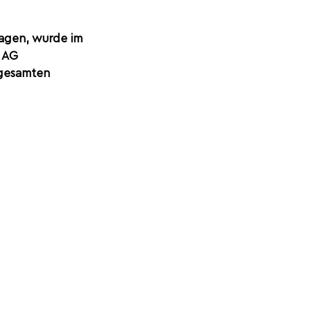
nlagen, wurde im 
 AG 
 gesamten 