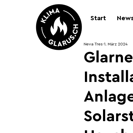
Start
New
Neva Tres
1. März 2024
Glarne
Instal
Anlag
Solars