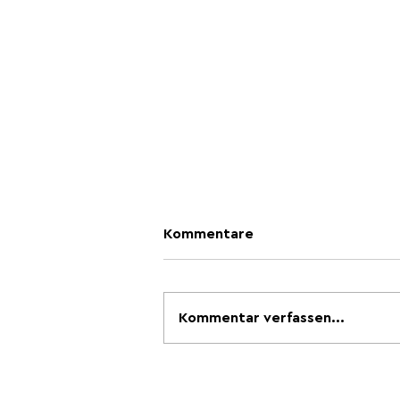
Kommentare
Kommentar verfassen...
Wenn 35 Grad zur
Normalität werden: GEAK-