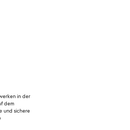
werken in der 
uf dem 
e und sichere 
 