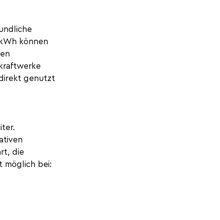
undliche 
0 kWh können 
len 
kraftwerke 
direkt genutzt 
ter. 
ativen 
t, die 
 möglich bei: