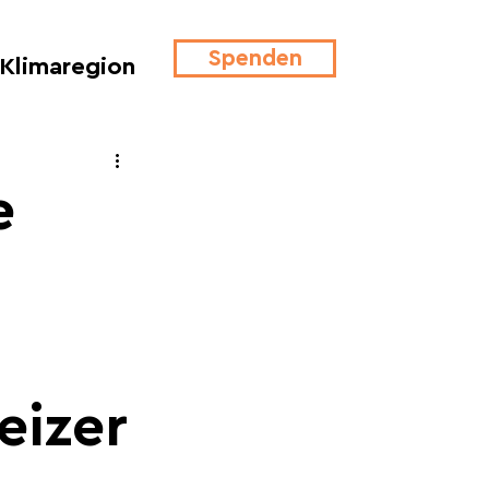
Spenden
Klimaregion
e
eizer