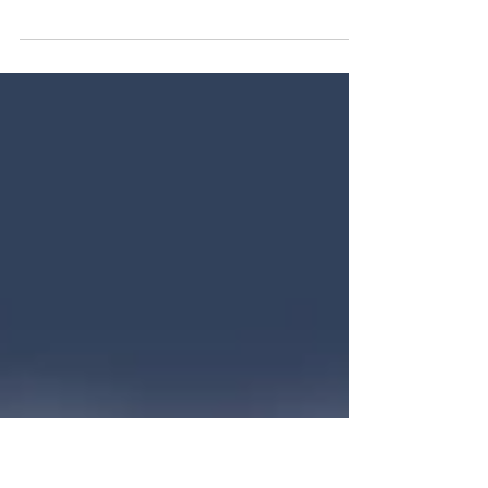
und montiert
Die Aktion «Solarstrom für alle» vom Verein
KlimaGlarus.ch ist erfolgreich
abgeschlossen: Am vergangenen
Wochenende wurden 20 geförderte...