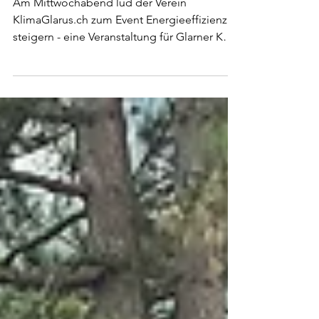
Fokus
Am Mittwochabend lud der Verein
KlimaGlarus.ch zum Event Energieeffizienz
steigern - eine Veranstaltung für Glarner KMU
und Private ins Gemeindehaus in Ennenda
ein. Rund um die Themen Energieberatung,
Fahrzeugflotten und Solarstrom erhielten
Unternehmen wie auch Privatpersonen
wertvolle Informationen.